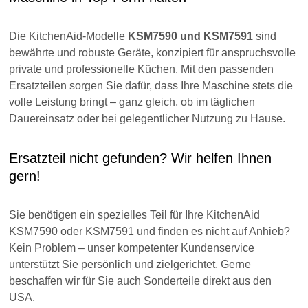
KitchenAid-Schneebesen 100% Edelstahl für 6,9 Liter-
Schüssel (7 Qt.) spülmaschinenfest
49,00 €
Details