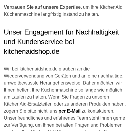
KitchenAid KSM7590 und KSM7591 – Ihre
Maschine in Top-Form halten
Die KitchenAid-Modelle
KSM7590 und KSM7591
sind
bewährte und robuste Geräte, konzipiert für anspruchsvolle
private und professionelle Küchen. Mit den passenden
Ersatzteilen sorgen Sie dafür, dass Ihre Maschine stets die
volle Leistung bringt – ganz gleich, ob im täglichen
Dauereinsatz oder bei gelegentlicher Nutzung zu Hause.
Ersatzteil nicht gefunden? Wir helfen Ihnen
gern!
Sie benötigen ein spezielles Teil für Ihre KitchenAid
KSM7590 oder KSM7591 und finden es nicht auf Anhieb?
Kein Problem – unser kompetenter Kundenservice
unterstützt Sie persönlich und zielgerichtet. Gerne
beschaffen wir für Sie auch Sonderteile direkt aus den