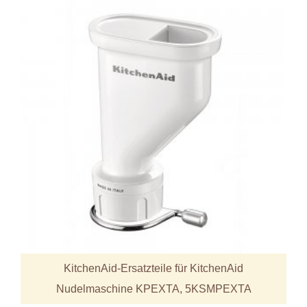
KitchenAid-Ersatzteile für KitchenAid
Nudelmaschine KPEXTA, 5KSMPEXTA