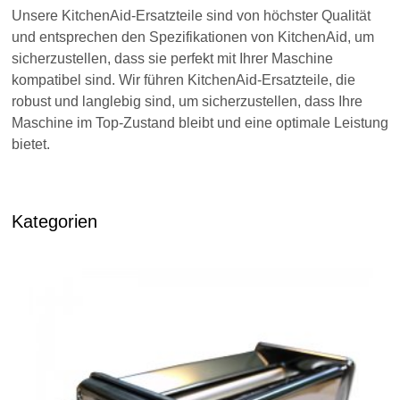
Unsere KitchenAid-Ersatzteile sind von höchster Qualität
und entsprechen den Spezifikationen von KitchenAid, um
sicherzustellen, dass sie perfekt mit Ihrer Maschine
kompatibel sind. Wir führen KitchenAid-Ersatzteile, die
robust und langlebig sind, um sicherzustellen, dass Ihre
Maschine im Top-Zustand bleibt und eine optimale Leistung
bietet.
Kategorien