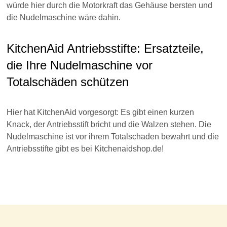
würde hier durch die Motorkraft das Gehäuse bersten und
die Nudelmaschine wäre dahin.
KitchenAid Antriebsstifte: Ersatzteile,
die Ihre Nudelmaschine vor
Totalschäden schützen
Hier hat KitchenAid vorgesorgt: Es gibt einen kurzen
Knack, der Antriebsstift bricht und die Walzen stehen. Die
Nudelmaschine ist vor ihrem Totalschaden bewahrt und die
Antriebsstifte gibt es bei Kitchenaidshop.de!