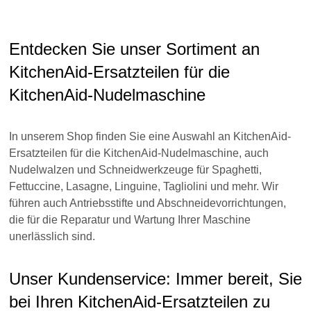
Entdecken Sie unser Sortiment an
KitchenAid-Ersatzteilen für die
KitchenAid-Nudelmaschine
In unserem Shop finden Sie eine Auswahl an KitchenAid-
Ersatzteilen für die KitchenAid-Nudelmaschine, auch
Nudelwalzen und Schneidwerkzeuge für Spaghetti,
Fettuccine, Lasagne, Linguine, Tagliolini und mehr. Wir
führen auch Antriebsstifte und Abschneidevorrichtungen,
die für die Reparatur und Wartung Ihrer Maschine
unerlässlich sind.
Unser Kundenservice: Immer bereit, Sie
bei Ihren KitchenAid-Ersatzteilen zu