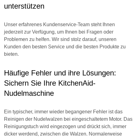
unterstützen
Unser erfahrenes Kundenservice-Team steht Ihnen
jederzeit zur Verfügung, um Ihnen bei Fragen oder
Problemen zu helfen. Wir sind stolz darauf, unseren
Kunden den besten Service und die besten Produkte zu
bieten.
Häufige Fehler und ihre Lösungen:
Sichern Sie Ihre KitchenAid-
Nudelmaschine
Ein typischer, immer wieder begangener Fehler ist das
Reinigen der Nudelwalzen bei eingeschaltetem Motor. Das
Reinigungstuch wird eingezogen und drückt sich, immer
dicker werdend, zwischen die Walzen. Normalerweise